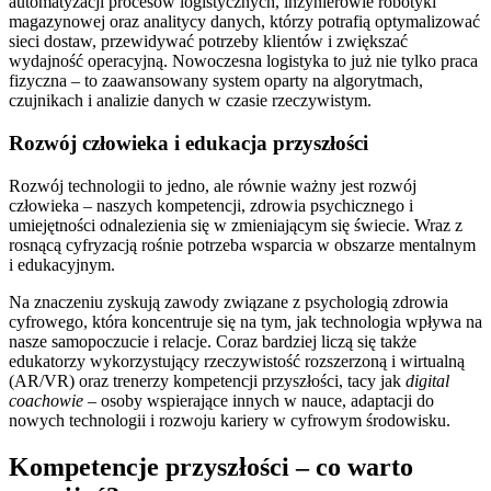
automatyzacji procesów logistycznych, inżynierowie robotyki
magazynowej oraz analitycy danych, którzy potrafią optymalizować
sieci dostaw, przewidywać potrzeby klientów i zwiększać
wydajność operacyjną. Nowoczesna logistyka to już nie tylko praca
fizyczna – to zaawansowany system oparty na algorytmach,
czujnikach i analizie danych w czasie rzeczywistym.
Rozwój człowieka i edukacja przyszłości
Rozwój technologii to jedno, ale równie ważny jest rozwój
człowieka – naszych kompetencji, zdrowia psychicznego i
umiejętności odnalezienia się w zmieniającym się świecie. Wraz z
rosnącą cyfryzacją rośnie potrzeba wsparcia w obszarze mentalnym
i edukacyjnym.
Na znaczeniu zyskują zawody związane z psychologią zdrowia
cyfrowego, która koncentruje się na tym, jak technologia wpływa na
nasze samopoczucie i relacje. Coraz bardziej liczą się także
edukatorzy wykorzystujący rzeczywistość rozszerzoną i wirtualną
(AR/VR) oraz trenerzy kompetencji przyszłości, tacy jak
digital
coachowie
– osoby wspierające innych w nauce, adaptacji do
nowych technologii i rozwoju kariery w cyfrowym środowisku.
Kompetencje przyszłości – co warto