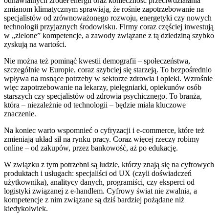
odnawialnych źródeł energii
oraz konieczność przeciwdziałania
zmianom klimatycznym sprawiają, że rośnie zapotrzebowanie na
specjalistów od zrównoważonego rozwoju, energetyki czy nowych
technologii przyjaznych środowisku. Firmy coraz częściej inwestują
w „zielone” kompetencje, a zawody związane z tą dziedziną szybko
zyskują na wartości.
Nie można też pominąć kwestii demografii – społeczeństwa,
szczególnie w Europie, coraz szybciej się starzeją. To bezpośrednio
wpływa na rosnące potrzeby w sektorze
zdrowia i opieki
. Wzrośnie
więc zapotrzebowanie na lekarzy, pielęgniarki, opiekunów osób
starszych czy specjalistów od zdrowia psychicznego. To branża,
która – niezależnie od technologii – będzie miała kluczowe
znaczenie.
Na koniec warto wspomnieć o cyfryzacji i e-commerce, które też
zmieniają układ sił na rynku pracy. Coraz więcej rzeczy robimy
online – od zakupów, przez bankowość, aż po edukację.
W związku z tym potrzebni są ludzie, którzy znają się na
cyfrowych
produktach i usługach
: specjaliści od UX (czyli doświadczeń
użytkownika), analitycy danych, programiści, czy eksperci od
logistyki związanej z e-handlem. Cyfrowy świat nie zwalnia, a
kompetencje z nim związane są dziś bardziej pożądane niż
kiedykolwiek.