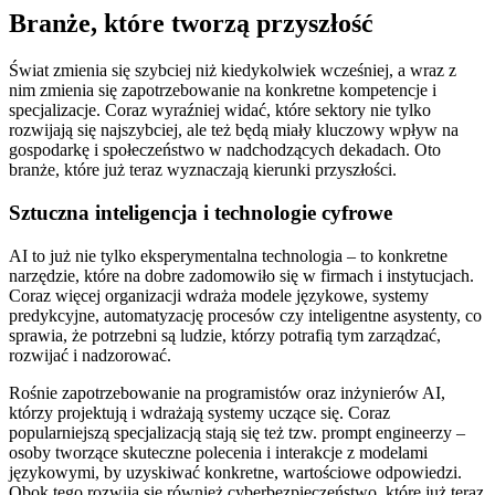
Branże, które tworzą przyszłość
Świat zmienia się szybciej niż kiedykolwiek wcześniej, a wraz z
nim zmienia się zapotrzebowanie na konkretne kompetencje i
specjalizacje. Coraz wyraźniej widać, które sektory nie tylko
rozwijają się najszybciej, ale też będą miały kluczowy wpływ na
gospodarkę i społeczeństwo w nadchodzących dekadach. Oto
branże, które już teraz wyznaczają kierunki przyszłości.
Sztuczna inteligencja i technologie cyfrowe
AI to już nie tylko eksperymentalna technologia – to konkretne
narzędzie, które na dobre zadomowiło się w firmach i instytucjach.
Coraz więcej organizacji wdraża modele językowe, systemy
predykcyjne, automatyzację procesów czy inteligentne asystenty, co
sprawia, że potrzebni są ludzie, którzy potrafią tym zarządzać,
rozwijać i nadzorować.
Rośnie zapotrzebowanie na programistów oraz inżynierów AI,
którzy projektują i wdrażają systemy uczące się. Coraz
popularniejszą specjalizacją stają się też tzw. prompt engineerzy –
osoby tworzące skuteczne polecenia i interakcje z modelami
językowymi, by uzyskiwać konkretne, wartościowe odpowiedzi.
Obok tego rozwija się również cyberbezpieczeństwo, które już teraz