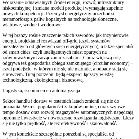
Wdrażanie odnawialnych źródeł energii, rozwój infrastruktury
niskoemisyjnej i zmiana modeli produkcji wymagają zupełnie
nowych kompetencji. Przemysł energetyczny przechodzi
metamorfozę: z paliw kopalnych na technologie słoneczne,
wiatrowe, wodne i wodorowe.
W tej branży rośnie znaczenie takich zawodów jak inżynierowie
energii, projektanci rozwiązań off-grid (czyli systemów
niezależnych od głównych sieci energetycznych), a także specjaliści
od smart cities, czyli inteligentnych miast opartych na
zrównoważonym zarządzaniu zasobami. Coraz większą rolę
odgrywa też gospodarka obiegu zamkniętego (circular economy) –
czyli podejście, w którym nic się nie marnuje, a odpady stają się
surowcem. Tutaj potrzebni będą eksperci łączący wiedzę
technologiczną, ekologiczną i biznesową.
Logistyka, e-commerce i automatyzacja
Sektor handlu i dostaw w ostatnich latach zmienił się nie do
poznania. Wzrost popularności zakupów online, coraz szybsze
tempo dostaw oraz rozwój magazynów automatycznych napędzają
ogromne inwestycje w nowoczesne rozwiązania logistyczne. Liczy
się nie tylko prędkość, ale też efektywność i skalowalność.
W tym kontekście szczególnie potrzebni są specjaliści od