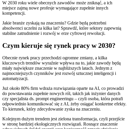
W 2030 roku wiele obecnych zawodów może zniknąć, a ich
miejsce zajmą nowe profesje wymagające zupełnie innych
kompetencji.
Jakie branże zyskają na znaczeniu? Gdzie będą potrzebni
absolwenci uczelni za kilka lat? Sprawdź, które sektory zapewnią
stabilne zatrudnienie i rozwój w erze cyfrowej rewolucji.
Czym kieruje się rynek pracy w 2030?
Obecnie rynek pracy przechodzi ogromne zmiany, a kilka
kluczowych trendów wyraźnie wpływa na to, jakie zawody będą
miały największe znaczenie w najbliższych latach. Jednym z
najmocniejszych czynników jest
rozwój sztucznej inteligencji i
automatyzacji
.
Już około 80% firm wdraża rozwiązania oparte na AI, co prowadzi
do powstawania zupełnie nowych ról, takich jak inżynier danych
czy specjalista ds. prompt engineeringu – czyli osoba, która potrafi
odpowiednio komunikować się z AI, żeby osiągać konkretne efekty.
To kierunek, który zdecydowanie zyska na znaczeniu.
Kolejnym dużym trendem jest zielona transformacja, czyli przejście
w stronę bardziej ekologicznych rozwiązań. Rosnące znaczenie